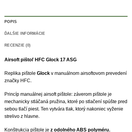
POPIS
ĎALŠIE INFORMÁCIE
RECENZIE (0)
Airsoft pištoľ HFC Glock 17 ASG
Replika pištole
Glock
v manuálnom airsoftovom prevedení
značky HFC.
Princíp manuálnej airsoft pištole: záverom pištole je
mechanicky stláčaná pružina, ktoré po stlačení spúšte pred
sebou tlačí piest. Ten vytvára tlak, ktorý nakoniec vyženie
strelivo z hlavne.
Konštrukcia pištole je
z odolného ABS polyméru.