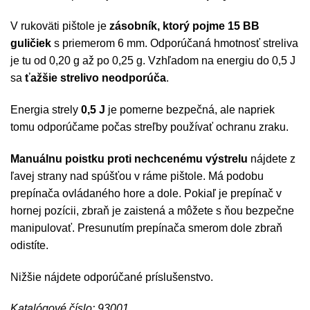
V rukoväti pištole je
zásobník, ktorý pojme 15 BB
guličiek
s priemerom 6 mm. Odporúčaná hmotnosť streliva
je tu od 0,20 g až po 0,25 g. Vzhľadom na energiu do 0,5 J
sa
ťažšie strelivo neodporúča
.
Energia strely
0,5 J
je pomerne bezpečná, ale napriek
tomu odporúčame počas streľby používať ochranu zraku.
Manuálnu poistku proti nechcenému výstrelu
nájdete z
ľavej strany nad spúšťou v ráme pištole. Má podobu
prepínača ovládaného hore a dole. Pokiaľ je prepínač v
hornej pozícii, zbraň je zaistená a môžete s ňou bezpečne
manipulovať. Presunutím prepínača smerom dole zbraň
odistíte.
Nižšie nájdete odporúčané príslušenstvo.
Katalógové číslo: 93001