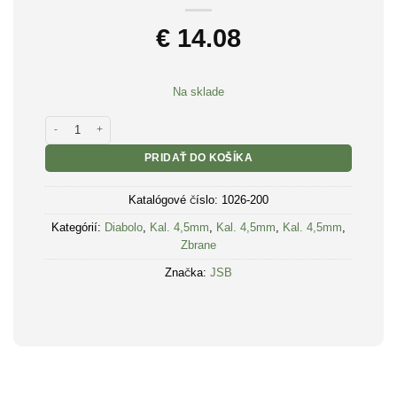
€
14.08
Na sklade
množstvo Diabolo JSB Premium Match Heavy 200ks kal.4,51mm
PRIDAŤ DO KOŠÍKA
Katalógové číslo:
1026-200
Kategórií:
Diabolo
,
Kal. 4,5mm
,
Kal. 4,5mm
,
Kal. 4,5mm
,
Zbrane
Značka:
JSB