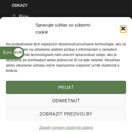
ODKAZY
Blog
Spravujte súhlas so súbormi
Všeobecné obchodné podmienky
cookie
Reklamačný formulár
Na poskytovanie tých najlepších skúseností používame technológie, ako sú
súbory cookie na ukladanie a/alebo prístup k informáciám o zariadení.
Ochrana osobných údajov
Euro
EUR
Súhlas s týmito technológiami nám umožní spracovávať údaje, ako je
€
správanie pri prehliadaní alebo jedinečné ID na tejto stránke. Nesúhlas
Kde nás nájdete
alebo odvolanie súhlasu môže nepriaznivo ovplyvniť určité vlastnosti a
funkcie.
PRIJAŤ
ODMIETNUŤ
ZOBRAZIŤ PREDVOĽBY
VŠEOBECNÉ OBCHODNÉ PODMIENKY
REKLAMAČNÝ FORMULÁR
ZÁSADY OCHRANY OSOBNÝCH ÚDAJOV
KDE NÁS NAJDETE
Zásady ochrany osobných údajov
© Copyright Armysoft 2026 -
Webstudio - Tvorba Webstránok