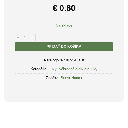
€
0.60
Na sklade
množstvo Končík šípu luku Beast Hunter žltý
PRIDAŤ DO KOŠÍKA
Katalógové číslo:
41318
Kategórie:
Luky
,
Náhradné diely pre luky
Značka:
Beast Hunter