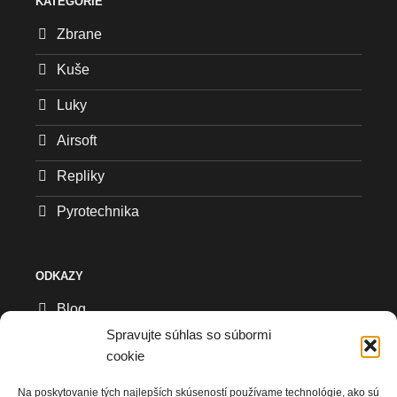
KATEGÓRIE
Zbrane
Kuše
Luky
Airsoft
Repliky
Pyrotechnika
ODKAZY
Blog
Spravujte súhlas so súbormi
Všeobecné obchodné podmienky
cookie
Reklamačný formulár
Na poskytovanie tých najlepších skúseností používame technológie, ako sú