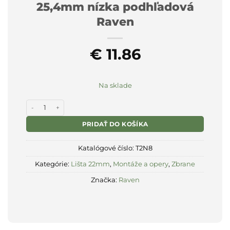
25,4mm nízka podhľadová
Raven
€
11.86
Na sklade
množstvo Montáž dvojdielna 22mm / 25,4mm nízka podhľadov
PRIDAŤ DO KOŠÍKA
Katalógové číslo:
T2N8
Kategórie:
Lišta 22mm
,
Montáže a opery
,
Zbrane
Značka:
Raven