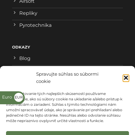
Airsoft
Repliky
Pyrotechnika
ODKAZY
Blog
Všeobecné obchodné podmienky
Spravujte súhlas so súbormi
cookie
Reklamačný formulár
Na poskytovanie tých najlepších skúseností používame
Ochrana osobných údajov
Euro
EUR
technológie, ako sú súbory cookie na ukladanie a/alebo prístup k
informáciám o zariadení. Súhlas s týmito technológiami nám
€
Kde nás nájdete
umožní spracovávať údaje, ako je správanie pri prehliadaní alebo
jedinečné ID na tejto stránke. Nesúhlas alebo odvolanie súhlasu
môže nepriaznivo ovplyvniť určité vlastnosti a funkcie.