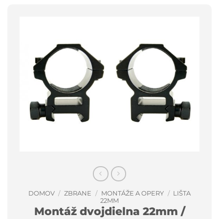
DOMOV
/
ZBRANE
/
MONTÁŽE A OPERY
/
LIŠTA
22MM
Montáž dvojdielna 22mm /