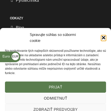
Pyrotechnika
ODKAZY
Blog
Spravujte súhlas so súbormi
Všeobecné obchodné podmienky
cookie
Reklamačný formulár
Na poskytovanie tých najlepších skúseností používame technológie, ako sú
súbory cookie na ukladanie a/alebo prístup k informáciám o zariadení.
Euro
EUR
Ochrana osobných údajov
Súhlas s týmito technológiami nám umožní spracovávať údaje, ako je
€
správanie pri prehliadaní alebo jedinečné ID na tejto stránke. Nesúhlas
Kde nás nájdete
alebo odvolanie súhlasu môže nepriaznivo ovplyvniť určité vlastnosti a
funkcie.
PRIJAŤ
ODMIETNUŤ
ZOBRAZIŤ PREDVOĽBY
VŠEOBECNÉ OBCHODNÉ PODMIENKY