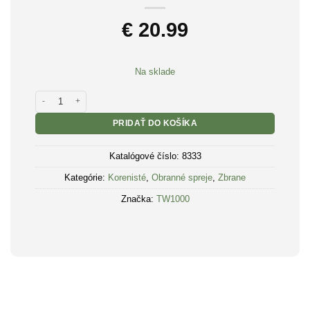
€
20.99
Na sklade
množstvo Obranný sprej TW1000 Pepper GEL OC Jet 63ml
PRIDAŤ DO KOŠÍKA
Katalógové číslo:
8333
Kategórie:
Korenisté
,
Obranné spreje
,
Zbrane
Značka:
TW1000