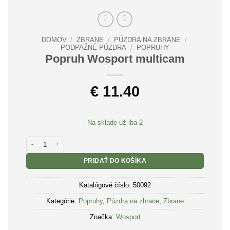
DOMOV
/
ZBRANE
/
PÚZDRA NA ZBRANE
/
PODPAŽNÉ PÚZDRA
/
POPRUHY
Popruh Wosport multicam
€
11.40
Na sklade už iba 2
množstvo Popruh Wosport multicam
PRIDAŤ DO KOŠÍKA
Katalógové číslo:
50092
Kategórie:
Popruhy
,
Púzdra na zbrane
,
Zbrane
Značka:
Wosport