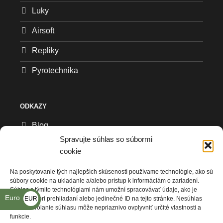
Luky
Airsoft
Repliky
Pyrotechnika
ODKAZY
Blog
Spravujte súhlas so súbormi
Všeobecné obchodné podmienky
cookie
Reklamačný formulár
Na poskytovanie tých najlepších skúseností používame technológie, ako sú
súbory cookie na ukladanie a/alebo prístup k informáciám o zariadení.
Ochrana osobných údajov
Súhlas s týmito technológiami nám umožní spracovávať údaje, ako je
Euro
EUR
správanie pri prehliadaní alebo jedinečné ID na tejto stránke. Nesúhlas
Kde nás nájdete
alebo odvolanie súhlasu môže nepriaznivo ovplyvniť určité vlastnosti a
€
funkcie.