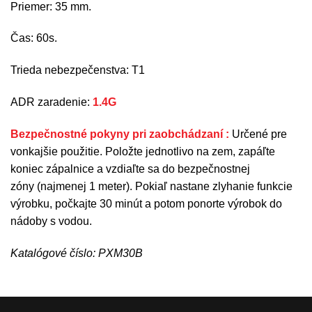
Priemer: 35 mm.
Čas: 60s.
Trieda nebezpečenstva: T1
ADR zaradenie:
1.4G
Bezpečnostné pokyny pri zaobchádzaní :
Určené pre
vonkajšie použitie. Položte jednotlivo na zem, zapáľte
koniec zápalnice a vzdiaľte sa do bezpečnostnej
zóny (najmenej 1 meter). Pokiaľ nastane zlyhanie funkcie
výrobku, počkajte 30 minút a potom ponorte výrobok do
nádoby s vodou.
Katalógové číslo: PXM30B