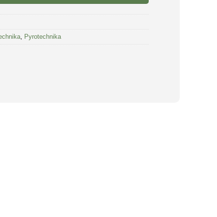
echnika
,
Pyrotechnika