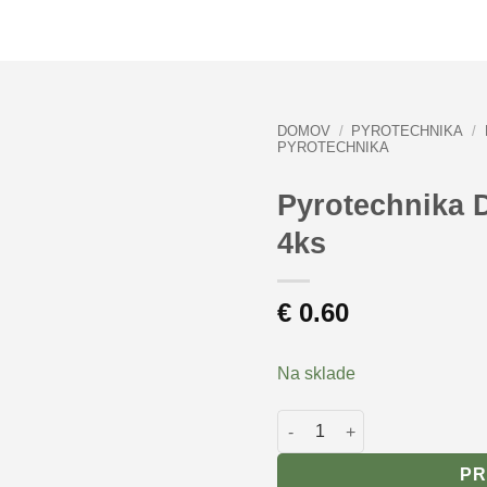
DOMOV
/
PYROTECHNIKA
/
PYROTECHNIKA
Pyrotechnika 
4ks
€
0.60
Na sklade
množstvo Pyrotechnika Dets
PR