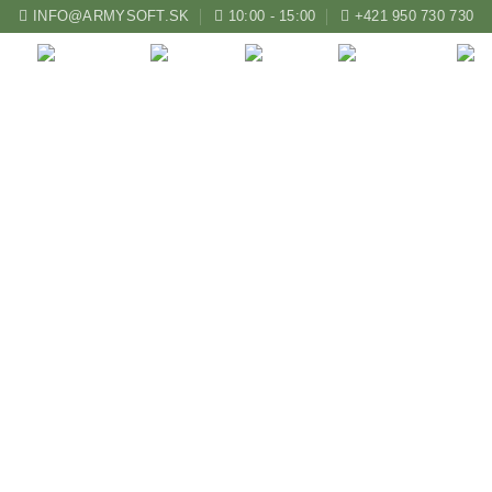
INFO@ARMYSOFT.SK
10:00 - 15:00
+421 950 730 730
ZBRANE
KUŠE
LUKY
AIRSOFT
hnika Detská Veľký Rot