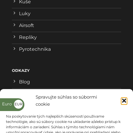
Kuše
Luky
Airsoft
Repliky
Pyrotechnika
ODKAZY
Blog
Všeobecné obchodné podmienky
Spravujte súhlas so súbormi
Euro
cookie
EUR
Reklamačný formulár
€
Na poskytovanie tých najlepších skúseností používame
Ochrana osobných údajov
technológie, ako sú súbory cookie na ukladanie a/alebo prístup k
informáciám o zariadení. Súhlas s týmito technológiami nám
Kde nás nájdete
umožní spracovávať údaje, ako je správanie pri prehliadaní alebo