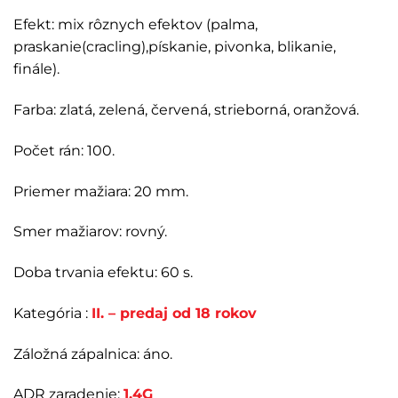
Efekt:
mix
rôznych
efektov
(palma,
praskanie(cracling),pískanie, pivonka, blikanie,
finále).
Farba: zlatá, zelená, červená, strieborná, oranžová.
Počet rán: 100.
Priemer mažiara: 20 mm.
Smer mažiarov: rovný.
Doba trvania efektu: 60 s.
Kategória :
II. – predaj od 18 rokov
Záložná zápalnica: áno.
ADR zaradenie:
1.4G