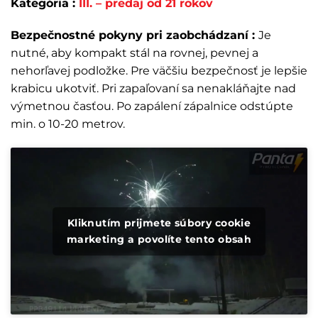
Kategória :
III. – predaj od 21 rokov
Bezpečnostné pokyny pri zaobchádzaní :
Je
nutné, aby kompakt stál na rovnej, pevnej a
nehorľavej podložke. Pre väčšiu bezpečnosť je lepšie
krabicu ukotviť. Pri zapaľovaní sa nenakláňajte nad
výmetnou časťou. Po zapálení zápalnice odstúpte
min. o 10-20 metrov.
Kliknutím prijmete súbory cookie
marketing a povolíte tento obsah