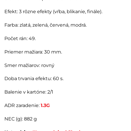
Efekt:
3
rôzne
efekty (vŕba, blikanie, finále).
Farba: zlatá, zelená, červená, modrá.
Počet rán: 49.
Priemer mažiara: 30 mm.
Smer mažiarov: rovný
Doba trvania efektu: 60 s.
Balenie v kartóne: 2/1
ADR zaradenie:
1.3G
NEC (g): 882 g