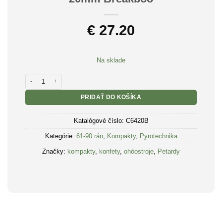
€
27.20
Na sklade
množstvo Pyrotechnika Kompakt 64rán / 20mm Breakboo
PRIDAŤ DO KOŠÍKA
Katalógové číslo:
C6420B
Kategórie:
61-90 rán
,
Kompakty
,
Pyrotechnika
Značky:
kompakty
,
konfety
,
ohòostroje
,
Petardy