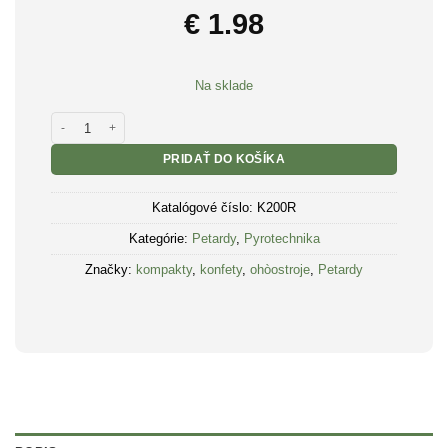
€
1.98
Na sklade
množstvo Pyrotechnika Petardy Búchajúci koberček 200rán 1ks
PRIDAŤ DO KOŠÍKA
Katalógové číslo:
K200R
Kategórie:
Petardy
,
Pyrotechnika
Značky:
kompakty
,
konfety
,
ohòostroje
,
Petardy