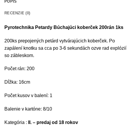
POPIS
RECENZIE (0)
Pyrotechnika Petardy Búchajúci koberček 200rán 1ks
200ks prepojených petárd vytvárajúcich koberček. Po
zapálení knotku sa cca po 3-6 sekundách ozve rad explózií
so zábleskom.
Počet rán: 200
Dĺžka: 16cm
Počet kusov v balení: 1
Balenie v kartóne: 8/10
Kategória :
II. – predaj od 18 rokov