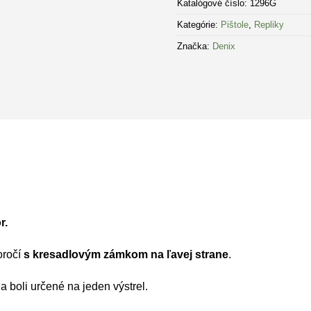
Katalógové číslo:
1296G
Kategórie:
Pištole
,
Repliky
Značka:
Denix
r.
oročí
s kresadlovým zámkom na ľavej strane
.
 a boli určené na jeden výstrel.