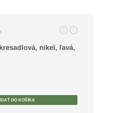
E
kresadlová, nikel, ľavá,
IDAŤ DO KOŠÍKA