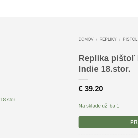
DOMOV
/
REPLIKY
/
PIŠTOL
Replika pištoľ 
Indie 18.stor.
€
39.20
Na sklade už iba 1
PR