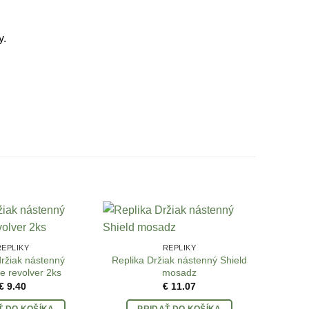
y.
REPLIKY
REPLIKY
držiak nástenný
Replika Držiak nástenný Shield
e revolver 2ks
mosadz
€
9.40
€
11.07
Ť DO KOŠÍKA
PRIDAŤ DO KOŠÍKA