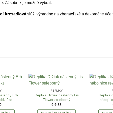
ne. Zásobník je možné vybrať.
toľ
kresadlová
slúži výhradne na zberateľské a dekoračné účel
Y
REPLIKY
ástenný Erb
Replika Držiak nástenný Lis
Replika 
ddz 2ks
Flower strieborný
nábojnic
0
€
9.88
KOŠÍKA
PRIDAŤ DO KOŠÍKA
PRIDA