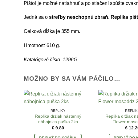
Pištoľ je možné natiahnuť a po stlačení spúšte cvak
Jedná sa o
streľby neschopnú zbraň
.
Replika p
iš
Celková dĺžka je 355 mm.
Hmotnosť 610 g.
Katalógové číslo: 1296G
MOŽNO BY SA VÁM PÁČILO…
REPLIKY
REPLIK
Replika držiak nástenný
Replika držiak n
nábojnica puška 2ks
Flower mosa
€
9.80
€
12.2
PRIDAŤ DO KOŠÍKA
PRIDAŤ DO 