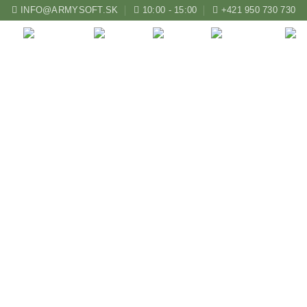
INFO@ARMYSOFT.SK
10:00 - 15:00
+421 950 730 730
ZBRANE
KUŠE
LUKY
AIRSOFT
 kresadlová, nikel, ľavá,