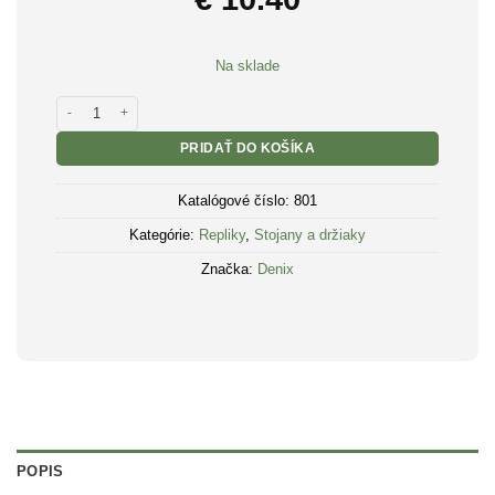
Na sklade
množstvo Replika stojan drevený na pištole
PRIDAŤ DO KOŠÍKA
Katalógové číslo:
801
Kategórie:
Repliky
,
Stojany a držiaky
Značka:
Denix
POPIS