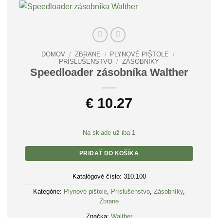
DOMOV
/
ZBRANE
/
PLYNOVÉ PIŠTOLE
/
PRÍSLUŠENSTVO
/
ZÁSOBNÍKY
Speedloader zásobníka Walther
€
10.27
Na sklade už iba 1
PRIDAŤ DO KOŠÍKA
Katalógové číslo:
310.100
Kategórie:
Plynové pištole
,
Príslušenstvo
,
Zásobníky
,
Zbrane
Značka:
Walther