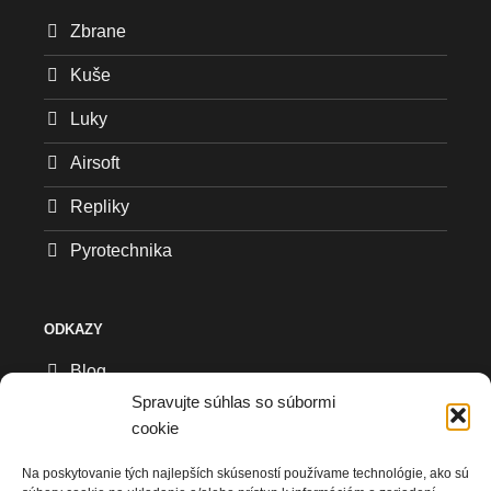
Zbrane
Kuše
Luky
Airsoft
Repliky
Pyrotechnika
ODKAZY
Blog
Spravujte súhlas so súbormi
Všeobecné obchodné podmienky
cookie
Reklamačný formulár
Na poskytovanie tých najlepších skúseností používame technológie, ako sú