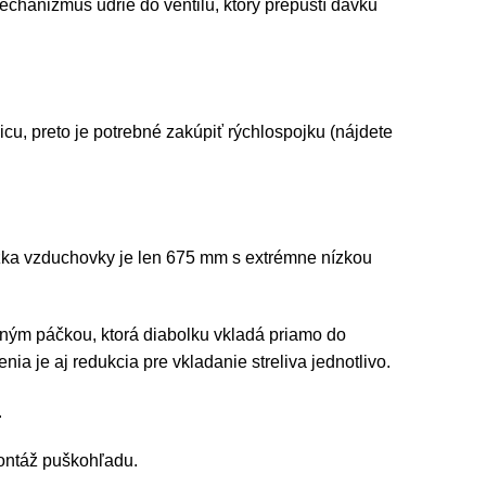
chanizmus udrie do ventilu, ktorý prepustí dávku
icu, preto je potrebné zakúpiť rýchlospojku (nájdete
ĺžka vzduchovky je len 675 mm s extrémne nízkou
aným páčkou, ktorá diabolku vkladá priamo do
ia je aj redukcia pre vkladanie streliva jednotlivo.
.
ontáž puškohľadu.