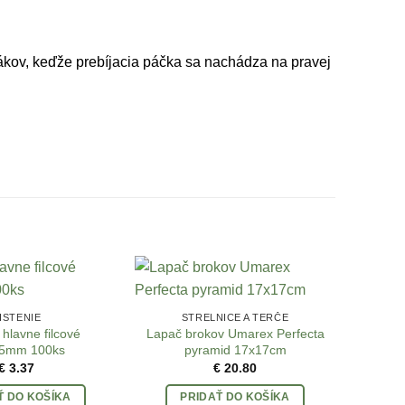
ákov, keďže prebíjacia páčka sa nachádza na pravej
ISTENIE
STRELNICE A TERČE
 hlavne filcové
Lapač brokov Umarex Perfecta
,5mm 100ks
pyramid 17x17cm
€
3.37
€
20.80
Ť DO KOŠÍKA
PRIDAŤ DO KOŠÍKA