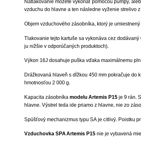
Natlakovanie môžete vykonať pomocou pumpy, alebo p
vzduchu do hlavne a ten následne vyženie strelivo z
Objem vzduchového zásobníka, ktorý je umiestnený p
Tlakovanie tejto kartuše sa vykonáva cez dodávaný Qu
ju nižšie v odporúčaných produktoch).
Výkon 16J dosahuje puška vďaka maximálnemu pln
Drážkovaná hlaveň s dĺžkou 450 mm pokračuje do ko
hmotnosťou 2 000 g.
Kapacita zásobníka
modelu Artemis P15
je 9 rán. 
hlavne. Výstrel teda ide priamo z hlavne, nie zo záso
Spúšťový mechanizmus typu SA je citlivý. Poistku p
Vzduchovka SPA Artemis P15
nie je vybavená mie