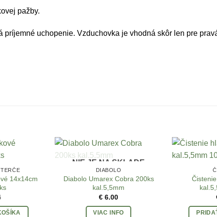
ovej pažby.
á príjemné uchopenie. Vzduchovka je vhodná skôr len pre prav
NIE JE NA SKLADE
 TERČE
DIABOLO
Č
ové 14x14cm
Diabolo Umarex Cobra 200ks
Čistenie
ks
kal.5,5mm
kal.5
4
€
6.00
KOŠÍKA
VIAC INFO
PRIDA