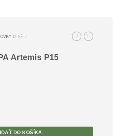
OVKY DLHÉ
/
A Artemis P15
rtemis P15 kal.5,5mm
IDAŤ DO KOŠÍKA