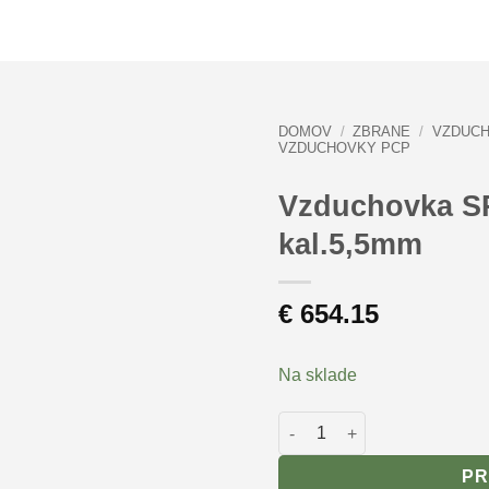
DOMOV
/
ZBRANE
/
VZDUCH
VZDUCHOVKY PCP
Vzduchovka SP
kal.5,5mm
€
654.15
Na sklade
množstvo Vzduchovka SPA A
PR