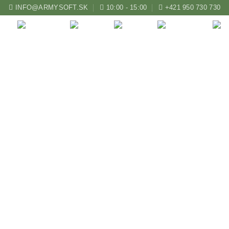
INFO@ARMYSOFT.SK
10:00 - 15:00
+421 950 730 730
ZBRANE
KUŠE
LUKY
AIRSOFT
vka SPA Artemis P15 k