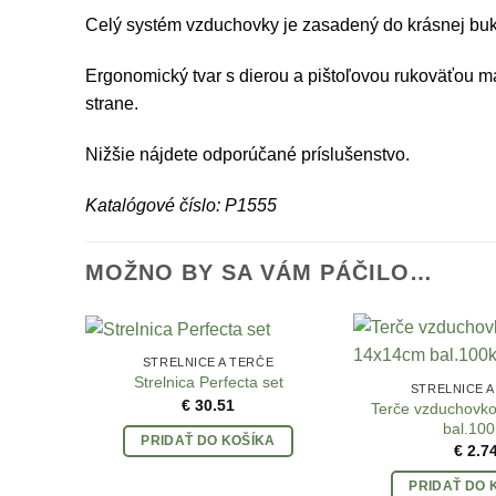
Celý systém vzduchovky je zasadený do krásnej buk
Ergonomický tvar s dierou a pištoľovou rukoväťou m
strane.
Nižšie nájdete odporúčané príslušenstvo.
Katalógové číslo: P1555
MOŽNO BY SA VÁM PÁČILO…
STRELNICE A TERČE
Strelnica Perfecta set
STRELNICE A
€
30.51
Terče vzduchovk
bal.100
PRIDAŤ DO KOŠÍKA
€
2.7
PRIDAŤ DO 