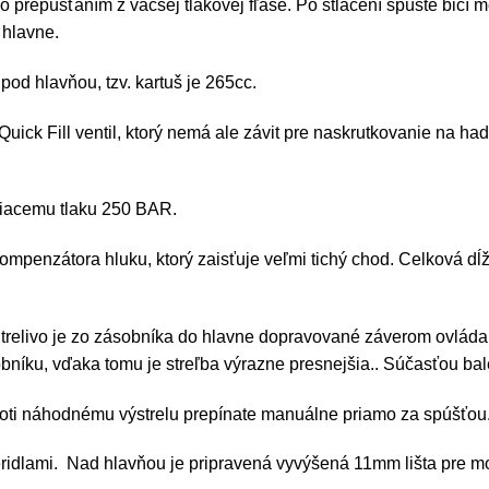
repúšťaním z väčšej tlakovej fľaše. Po stlačení spúšte bicí me
 hlavne.
od hlavňou, tzv. kartuš je 265cc.
ick Fill ventil, ktorý nemá ale závit pre naskrutkovanie na had
iacemu tlaku 250 BAR.
mpenzátora hluku, ktorý zaisťuje veľmi tichý chod. Celková d
Strelivo je zo zásobníka do hlavne dopravované záverom ovlád
bníku, vďaka tomu je streľba výrazne presnejšia.. Súčasťou balen
roti náhodnému výstrelu prepínate manuálne priamo za spúšťou
ridlami. Nad hlavňou je pripravená vyvýšená 11mm lišta pre m