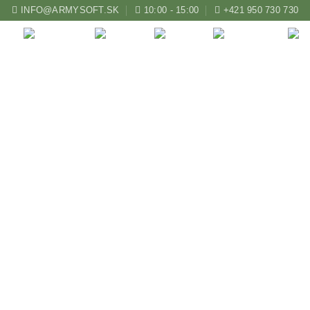
INFO@ARMYSOFT.SK
10:00 - 15:00
+421 950 730 730
ZBRANE
KUŠE
LUKY
AIRSOFT
ič predlaktia Strele C