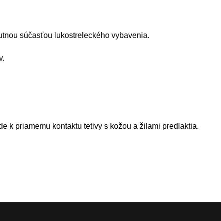
utnou súčasťou lukostreleckého vybavenia.
v.
e k priamemu kontaktu tetivy s kožou a žilami predlaktia.