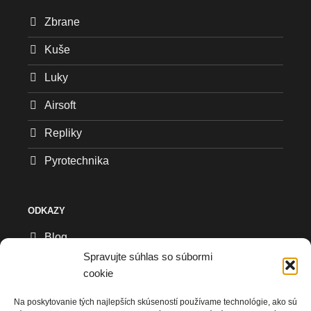
Zbrane
Kuše
Luky
Airsoft
Repliky
Pyrotechnika
ODKAZY
Blog
Spravujte súhlas so súbormi
Všeobecné obchodné podmienky
cookie
Reklamačný formulár
Na poskytovanie tých najlepších skúseností používame technológie, ako sú