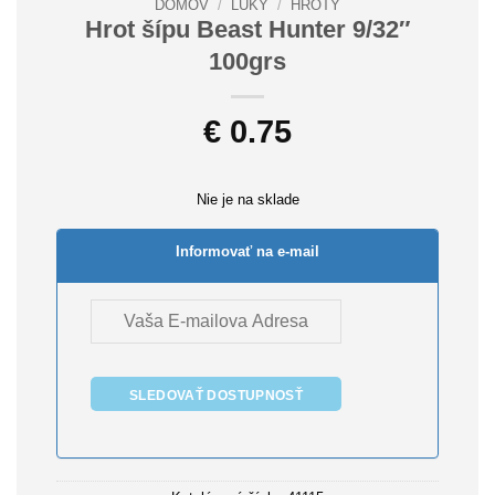
DOMOV
/
LUKY
/
HROTY
Hrot šípu Beast Hunter 9/32″
100grs
€
0.75
Nie je na sklade
Informovať na e-mail
SLEDOVAŤ DOSTUPNOSŤ