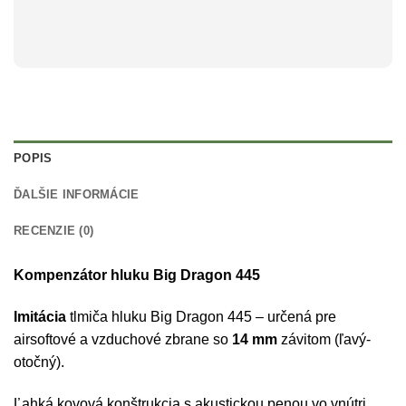
POPIS
ĎALŠIE INFORMÁCIE
RECENZIE (0)
Kompenzátor hluku Big Dragon 445
Imitácia
tlmiča hluku Big Dragon 445 – určená pre
airsoftové a vzduchové zbrane so
14 mm
závitom (ľavý-
otočný).
Ľahká kovová konštrukcia s akustickou penou vo vnútri,