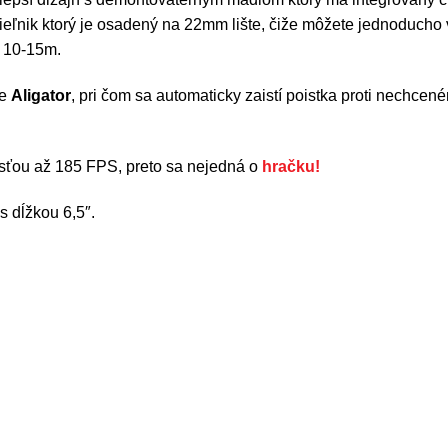
cieľnik ktorý je osadený na 22mm lište, čiže môžete jednoducho
i 10-15m.
še
Aligator
, pri čom sa automaticky zaistí poistka proti nechcen
losťou až 185 FPS, preto sa nejedná o
hračku!
 dĺžkou 6,5″.