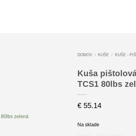
DOMOV
/
KUŠE
/
KUŠE - P
Kuša pištolová
TCS1 80lbs ze
€
55.14
Na sklade