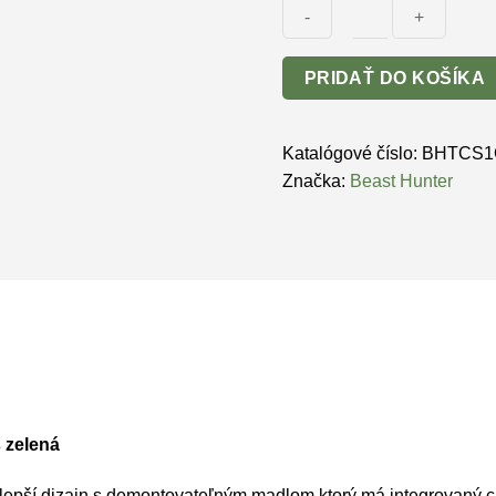
množstvo
PRIDAŤ DO KOŠÍKA
Kuša
pištolová
Beast
Katalógové číslo:
BHTCS1
Hunter
Značka:
Beast Hunter
Aligator
TCS1
80lbs
zelená
 zelená
 lepší dizajn s demontovateľným madlom ktorý má integrovaný c