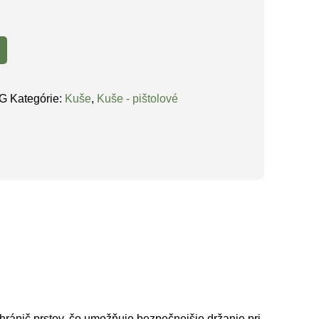
G
Kategórie:
Kuše
,
Kuše - pištolové
hránič prstov, čo umožňuje bezpečnejšie držanie pri