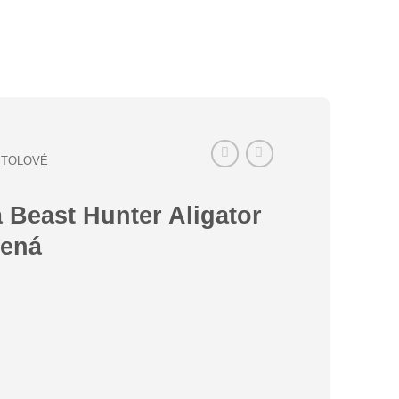
IŠTOLOVÉ
 Beast Hunter Aligator
lená