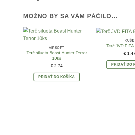
MOŽNO BY SA VÁM PÁČILO…
KUŠE
Terč JVD FITA
AIRSOFT
Terč silueta Beast Hunter Terror
€
1.4
10ks
PRIDAŤ DO 
€
2.74
PRIDAŤ DO KOŠÍKA