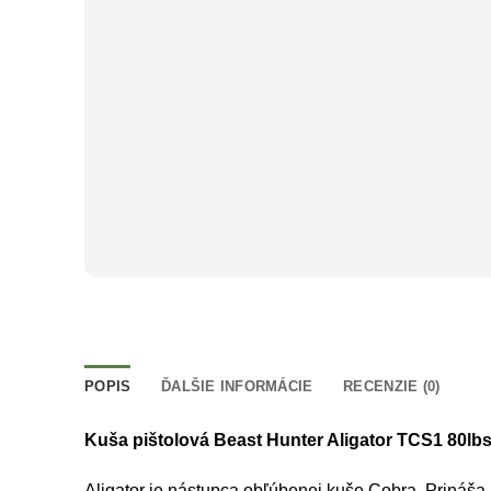
POPIS
ĎALŠIE INFORMÁCIE
RECENZIE (0)
Kuša pištolová Beast Hunter Aligator TCS1 80lbs
Aligator je nástupca obľúbenej kuše Cobra. Prináša