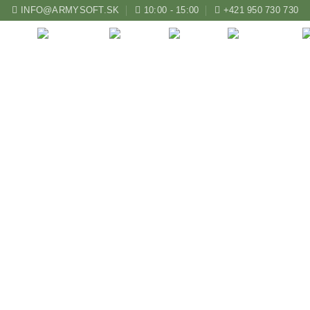
INFO@ARMYSOFT.SK
10:00 - 15:00
+421 950 730 730
ZBRANE
KUŠE
LUKY
AIRSOFT
vá Beast Hunter Aligat
zelená