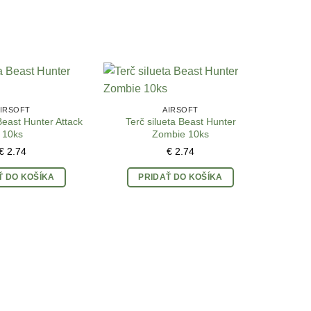
IRSOFT
AIRSOFT
Beast Hunter Attack
Terč silueta Beast Hunter
10ks
Zombie 10ks
€
2.74
€
2.74
Ť DO KOŠÍKA
PRIDAŤ DO KOŠÍKA
Nie je 
luko