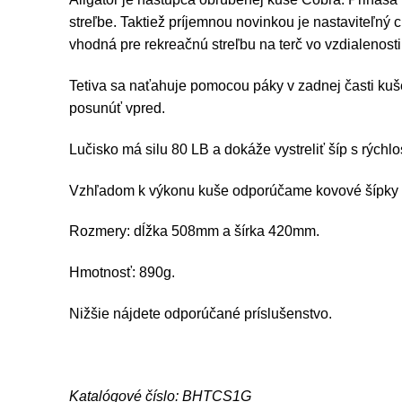
streľbe. Taktiež príjemnou novinkou je nastaviteľný 
vhodná pre rekreačnú streľbu na terč vo vzdialenost
Tetiva sa naťahuje pomocou páky v zadnej časti ku
posunúť vpred.
Lučisko má silu 80 LB a dokáže vystreliť šíp s rých
Vzhľadom k výkonu kuše odporúčame kovové šípky s
Rozmery: dĺžka 508mm a šírka 420mm.
Hmotnosť: 890g.
Nižšie nájdete odporúčané príslušenstvo.
Katalógové číslo: BHTCS1G