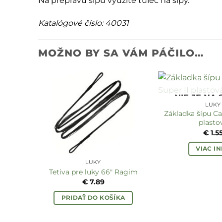
Na prepravu šípu využite tulec na šípy.
Katalógové číslo: 40031
MOŽNO BY SA VÁM PÁČILO…
NIE JE NA
LUKY
Základka šípu Car
plasto
€
1.5
VIAC I
LUKY
Tetiva pre luky 66″ Ragim
€
7.89
PRIDAŤ DO KOŠÍKA