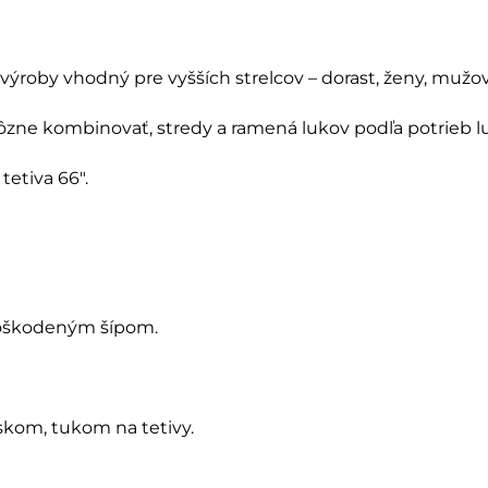
 výroby vhodný pre vyšších strelcov – dorast, ženy, mužo
rôzne kombinovať, stredy a ramená lukov podľa potrieb lu
tetiva 66″.
 poškodeným šípom.
skom, tukom na tetivy.