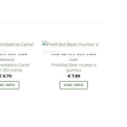
 NA SKLADE
NIE JE NA SKLADE
HRÁNIČE
LUKY
redlaktia Cartel
Priehľad Best Hunter s
r 301 čierny
gumou
€
6.70
€
7.89
AC INFO
VIAC INFO
Terč
sl
P