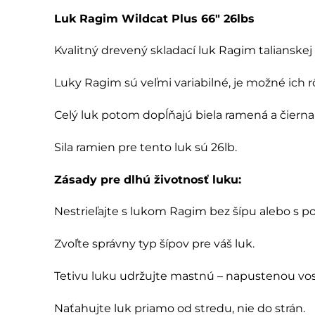
Luk Ragim Wildcat Plus 66″ 26lbs
Kvalitný drevený skladací luk Ragim talianskej
Luky Ragim sú veľmi variabilné, je možné ich 
Celý luk potom dopĺňajú biela ramená a čierna 
Sila ramien pre tento luk sú 26lb.
Zásady pre dlhú životnosť luku:
Nestrieľajte s lukom Ragim bez šípu alebo s
Zvoľte správny typ šípov pre váš luk.
Tetivu luku udržujte mastnú – napustenou vo
Naťahujte luk priamo od stredu, nie do strán.