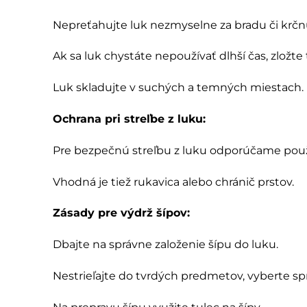
Nepreťahujte luk nezmyselne za bradu či krčn
Ak sa luk chystáte nepoužívať dlhší čas, zložte 
Luk skladujte v suchých a temných miestach.
Ochrana pri streľbe z luku:
Pre bezpečnú streľbu z luku odporúčame používa
Vhodná je tiež rukavica alebo chránič prstov.
Zásady pre výdrž šípov:
Dbajte na správne založenie šípu do luku.
Nestrieľajte do tvrdých predmetov, vyberte sp