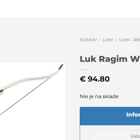
DOMOV
/
LUKY
/
LUKY - R
Luk Ragim Wi
€
94.80
Nie je na sklade
Info