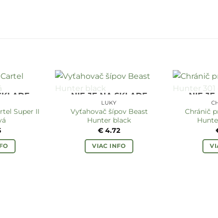
 SKLADE
NIE JE NA SKLADE
NIE JE
LUKY
C
tel Super II
Vyťahovač šípov Beast
Chránič p
vá
Hunter black
Hunte
5
€
4.72
NFO
VIAC INFO
VI