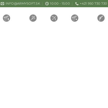
INFO@ARMYSOFT.SK
10:00 - 15:00
+421 950 730 730
ZBRANE
KUŠE
LUKY
AIRSOFT
gim Wildcat Plus 66