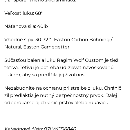
Veľkosť luku: 68″
Náťahova sila: 40lb
Vhodné šípy: 30-32 “- Easton Carbon Bohning /
Natural, Easton Gamegetter
Súčasťou balenia luku Ragim Wolf Custom je tiež
tetiva. Tetivu je potreba udržiavať navoskovanú
tukom, aby sa predĺžila jej životnosť.
Nezabudnite na ochranu pri streľbe z luku. Chránič
žíl predlaktia je nutný bezpečnostný prvok. Ďalej
odporúčame aj chránič prstov alebo rukavicu.
Katalógové číslo: 07LWCD6840