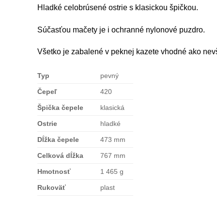
Hladké celobrúsené ostrie s klasickou špičkou.
Súčasťou mačety je i ochranné nylonové puzdro.
Všetko je zabalené v peknej kazete vhodné ako nev
Typ
pevný
Čepeľ
420
Špička čepele
klasická
Ostrie
hladké
Dĺžka čepele
473 mm
Celková dĺžka
767 mm
Hmotnosť
1 465 g
Rukoväť
plast