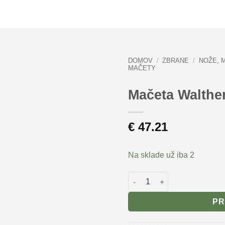
DOMOV
/
ZBRANE
/
NOŽE, 
MAČETY
Mačeta Walthe
€
47.21
Na sklade už iba 2
množstvo Mačeta Walther M
PR