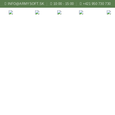
INFO@ARMYSOFT.SK
10:00 - 15:00
+421 950 730 730
ZBRANE
KUŠE
LUKY
AIRSOFT
ačeta Walther Mach Tac