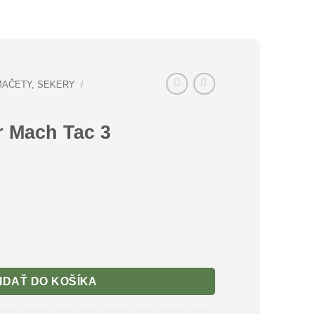
MAČETY, SEKERY
/
r Mach Tac 3
ach Tac 3
IDAŤ DO KOŠÍKA