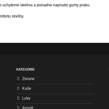
uchytenie streliva a poriadne napnutie gumy praku.
fortu streľby.
KATEGÓRIE
Zbrane
Kuše
Luky
Airsoft