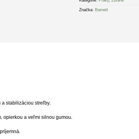
Kategórie:
Praky
,
Zbrane
Značka:
Barnett
 stabilizáciou streľby.
om, opierkou a veľmi silnou gumou.
príjemná.