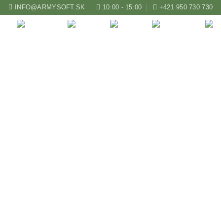
INFO@ARMYSOFT.SK
10:00 - 15:00
+421 950 730 730
ZBRANE
KUŠE
LUKY
AIRSOFT
Prak Barnett Pro Diabl