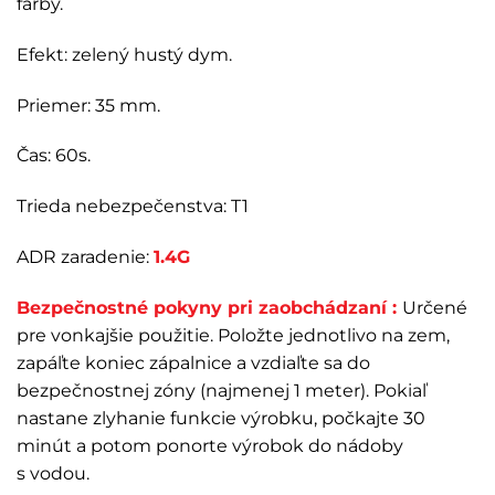
farby.
Efekt: zelený hustý dym.
Priemer: 35 mm.
Čas: 60s.
Trieda nebezpečenstva: T1
ADR zaradenie:
1.4G
Bezpečnostné pokyny pri zaobchádzaní :
Určené
pre vonkajšie použitie. Položte jednotlivo na zem,
zapáľte koniec zápalnice a vzdiaľte sa do
bezpečnostnej zóny (najmenej 1 meter). Pokiaľ
nastane zlyhanie funkcie výrobku, počkajte 30
minút a potom ponorte výrobok do nádoby
s vodou.