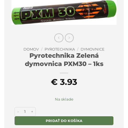
DOMOV
/
PYROTECHNIKA
/
DYMOVNICE
Pyrotechnika Zelená
dymovnica PXM30 – 1ks
€
3.93
Na sklade
množstvo Pyrotechnika Zelená dymovnica PXM30 - 1ks
PRIDAŤ DO KOŠÍKA