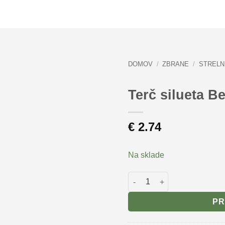
DOMOV
/
ZBRANE
/
STRELN
Terč silueta B
€
2.74
Na sklade
množstvo Terč silueta Beas
PR