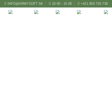
INFO@ARMYSOFT.SK
10:00 - 15:00
+421 950 730 730
ZBRANE
KUŠE
LUKY
AIRSOFT
lueta Beast Hunter Ho