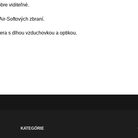
re viditeľné.
Air-Softových zbraní.
pera s dlhou vzduchovkou a optikou.
KATEGÓRIE