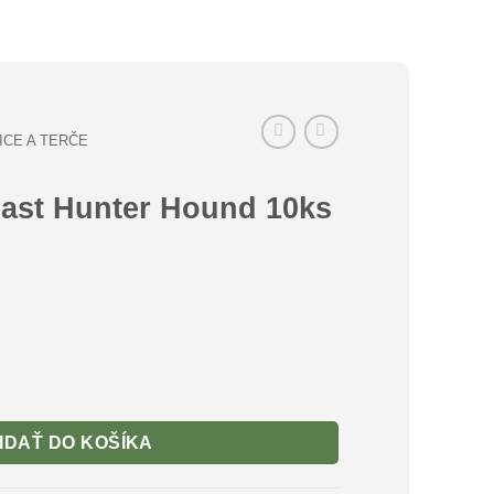
ICE A TERČE
east Hunter Hound 10ks
t Hunter Hound 10ks
IDAŤ DO KOŠÍKA