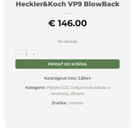
Heckler&Koch VP9 BlowBack
€
146.00
Na sklade
množstvo Vzduchová pištoľ Heckler&Koch VP9 BlowBack
PRIDAŤ DO KOŠÍKA
Katalógové číslo:
5.8344
Kategórie:
Pištole CO2
,
Vzduchové pištole a
revolvery
,
Zbrane
Značka:
Umarex