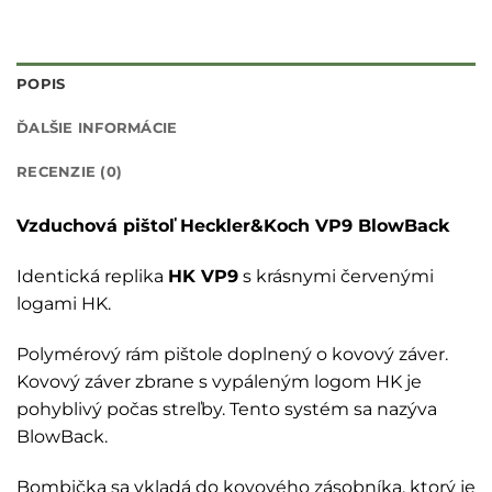
POPIS
ĎALŠIE INFORMÁCIE
RECENZIE (0)
Vzduchová pištoľ Heckler&Koch VP9 BlowBack
Identická replika
HK VP9
s krásnymi červenými
logami HK.
Polymérový rám pištole doplnený o kovový záver.
Kovový záver zbrane s vypáleným logom HK je
pohyblivý počas streľby. Tento systém sa nazýva
BlowBack.
Bombička sa vkladá do kovového zásobníka, ktorý je