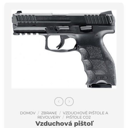
DOMOV
/
ZBRANE
/
VZDUCHOVÉ PIŠTOLE A
REVOLVERY
/
PIŠTOLE CO2
Vzduchová pištoľ