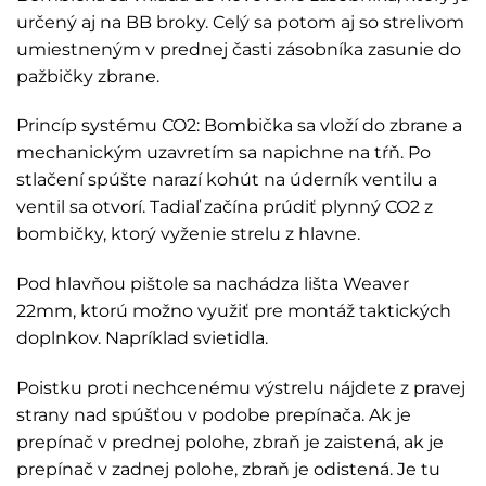
určený aj na BB broky. Celý sa potom aj so strelivom
umiestneným v prednej časti zásobníka zasunie do
pažbičky zbrane.
Princíp systému CO2: Bombička sa vloží do zbrane a
mechanickým uzavretím sa napichne na tŕň. Po
stlačení spúšte narazí kohút na úderník ventilu a
ventil sa otvorí. Tadiaľ začína prúdiť plynný CO2 z
bombičky, ktorý vyženie strelu z hlavne.
Pod hlavňou pištole sa nachádza lišta Weaver
22mm, ktorú možno využiť pre montáž taktických
doplnkov. Napríklad svietidla.
Poistku proti nechcenému výstrelu nájdete z pravej
strany nad spúšťou v podobe prepínača. Ak je
prepínač v prednej polohe, zbraň je zaistená, ak je
prepínač v zadnej polohe, zbraň je odistená. Je tu