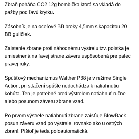
Zbraň poháňa CO2 12g bombička ktorá sa vkladá do
pažby pod ľavú krytku.
Zásobník je na oceľové BB broky 4,5mm s kapacitou 20
BB guličiek.
Zaistenie zbrane proti náhodnému výstrelu tzv. poistka je
umiestnená na ľavej strane záveru uspôsobená pre palec
pravej ruky.
Spúšťový mechanizmus Walther P38 je v režime Single
Action, pri stlačení spúšte nedochádza k natiahnutiu
kohúta. Ten je potrebné pred výstrelom natiahnuť ručne
alebo posunom záveru zbrane vzad.
Po prvom výstrele natiahnutí zbrane zaisťuje BlowBack –
posun záveru vzad po výstrele, rovnako ako u ostrých
zbraní. Pištoľ je teda poloautomatická.