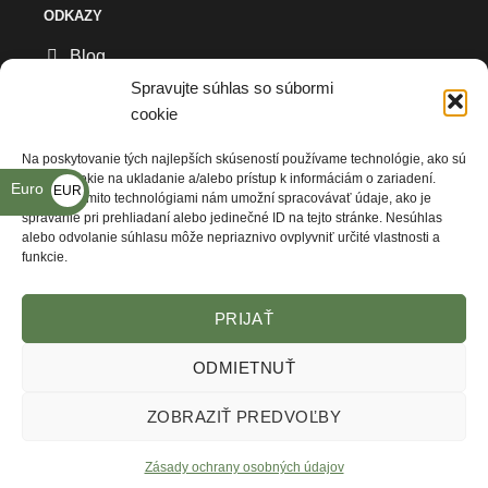
ODKAZY
Blog
Spravujte súhlas so súbormi
Všeobecné obchodné podmienky
cookie
Reklamačný formulár
Na poskytovanie tých najlepších skúseností používame technológie, ako sú
súbory cookie na ukladanie a/alebo prístup k informáciám o zariadení.
Ochrana osobných údajov
Euro
EUR
Súhlas s týmito technológiami nám umožní spracovávať údaje, ako je
správanie pri prehliadaní alebo jedinečné ID na tejto stránke. Nesúhlas
€
Kde nás nájdete
alebo odvolanie súhlasu môže nepriaznivo ovplyvniť určité vlastnosti a
funkcie.
PRIJAŤ
ODMIETNUŤ
ZOBRAZIŤ PREDVOĽBY
VŠEOBECNÉ OBCHODNÉ PODMIENKY
REKLAMAČNÝ FORMULÁR
ZÁSADY OCHRANY OSOBNÝCH ÚDAJOV
KDE NÁS NAJDETE
Zásady ochrany osobných údajov
© Copyright Armysoft 2026 -
Webstudio - Tvorba Webstránok