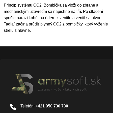
Princíp systému CO2: Bombička sa vloží do zbrane a
mechanickým uzavretím sa napichne na tŕň. Po stlačení
spúšte narazí kohút na úderník ventilu a ventil sa otvorí.
Tadiaľ začína prúdiť plynný CO2 z bombičky, ktorý vyženie
strelu z hlavne.
Telefón:
+421 950 730 730