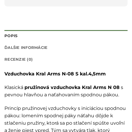
POPIS
ĎALŠIE INFORMÁCIE
RECENZIE (0)
Vzduchovka Kral Arms N-08 S kal.4,5mm
Klasická
pružinová vzduchovka Kral Arms N 08
s
pevnou hlavňou a naťahovaním spodnou pákou.
Princíp pružinovej vzduchovky s iniciáciou spodnou
pákou: lomením spodnej páky náťahu dôjde k
stlačeniu pružiny, ktorá sa po stlačení spúšte uvoľní
a ženie piest vpred. Tým sa vytvára tlak, ktorý