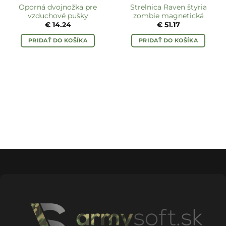
Oporná dvojnožka pre
Strelnica Raven štyria
vzduchové pušky
zombie magnetická
€
14.24
€
51.17
PRIDAŤ DO KOŠÍKA
PRIDAŤ DO KOŠÍKA