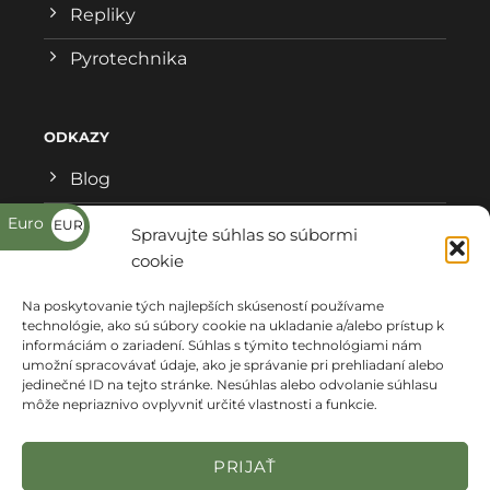
Repliky
Pyrotechnika
ODKAZY
Blog
Všeobecné obchodné podmienky
Euro
EUR
Spravujte súhlas so súbormi
€
cookie
Reklamačný formulár
Na poskytovanie tých najlepších skúseností používame
Ochrana osobných údajov
technológie, ako sú súbory cookie na ukladanie a/alebo prístup k
informáciám o zariadení. Súhlas s týmito technológiami nám
Kde nás nájdete
umožní spracovávať údaje, ako je správanie pri prehliadaní alebo
jedinečné ID na tejto stránke. Nesúhlas alebo odvolanie súhlasu
môže nepriaznivo ovplyvniť určité vlastnosti a funkcie.
PRIJAŤ