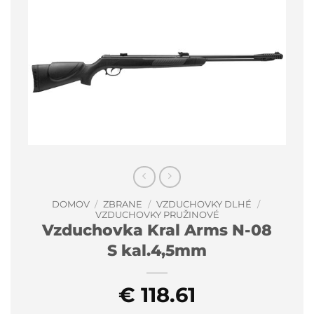
DOMOV
/
ZBRANE
/
VZDUCHOVKY DLHÉ
/
VZDUCHOVKY PRUŽINOVÉ
Vzduchovka Kral Arms N-08
S kal.4,5mm
€
118.61