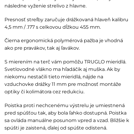
následne vyženie strelivo z hlavne.
Presnosť streľby zaručuje drážkovaná hlaveň kalibru
4,5 mm / .177 s celkovou dĺžkou 455 mm.
Čierna ergonomická polymérová ​​pažba je vhodná
ako pre pravákov, tak aj ľavákov.
S mierením na terč vám pomôžu TRUGLO mieridlá.
Svetlovodné vlákno ma hľadáčik aj muška. Ak by
niekomu nestačili tieto mieridlá, nájde na
vzduchovke drážky 11 mm pre možnosť montáže
optiky či kolimátora cez redukciu.
Poistka proti nechcenému výstrelu je umiestnená
pred spúšťou tak, aby bola ľahko dostupná. Poistka
sa ovláda manuálne posunom vpred a vzad. Bližšie k
spúšti je zaistená, ďalej od spúšte odistená.