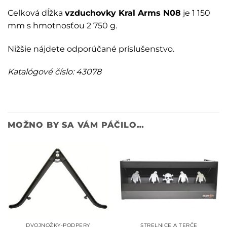
Celková dĺžka
vzduchovky Kral Arms N08
je 1 150
mm s hmotnosťou 2 750 g.
Nižšie nájdete odporúčané príslušenstvo.
Katalógové číslo: 43078
MOŽNO BY SA VÁM PÁČILO…
DVOJNOŽKY-PODPERY
STRELNICE A TERČE