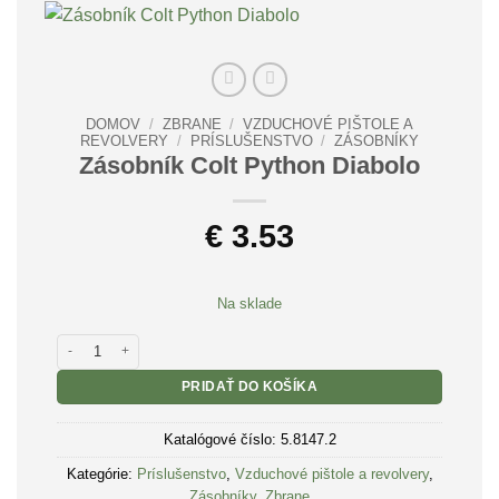
DOMOV
/
ZBRANE
/
VZDUCHOVÉ PIŠTOLE A
REVOLVERY
/
PRÍSLUŠENSTVO
/
ZÁSOBNÍKY
Zásobník Colt Python Diabolo
€
3.53
Na sklade
množstvo Zásobník Colt Python Diabolo
PRIDAŤ DO KOŠÍKA
Katalógové číslo:
5.8147.2
Kategórie:
Príslušenstvo
,
Vzduchové pištole a revolvery
,
Zásobníky
,
Zbrane