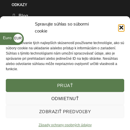
ODKAZY
Blog
Spravujte súhlas so súbormi
Všeobecné obchodné podmienky
cookie
Euro
EUR
Reklamačný formulár
Na poskytovanie tých najlepších skúseností používame technológie, ako sú
€
súbory cookie na ukladanie a/alebo prístup k informáciám o zariadení.
Ochrana osobných údajov
Súhlas s týmito technológiami nám umožní spracovávať údaje, ako je
správanie pri prehliadaní alebo jedinečné ID na tejto stránke. Nesúhlas
Kde nás nájdete
alebo odvolanie súhlasu môže nepriaznivo ovplyvniť určité vlastnosti a
funkcie.
PRIJAŤ
ODMIETNUŤ
ZOBRAZIŤ PREDVOĽBY
VŠEOBECNÉ OBCHODNÉ PODMIENKY
REKLAMAČNÝ FORMULÁR
ZÁSADY OCHRANY OSOBNÝCH ÚDAJOV
KDE NÁS NAJDETE
Zásady ochrany osobných údajov
© Copyright Armysoft 2026 -
Webstudio - Tvorba Webstránok