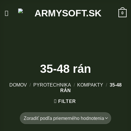
Skip
to
0
content
35-48 rán
DOMOV
/
PYROTECHNIKA
/
KOMPAKTY
/
35-48
RÁN
FILTER