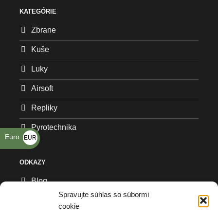
KATEGÓRIE
Zbrane
Kuše
Luky
Airsoft
Repliky
Pyrotechnika
Euro
EUR
€
ODKAZY
Blog
Spravujte súhlas so súbormi
Všeobecné obchodné podmienky
cookie