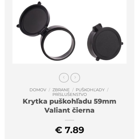
DOMOV
/
ZBRANE
/
PUŠKOHĽADY
/
PRÍSLUŠENSTVO
Krytka puškohľadu 59mm
Valiant čierna
€
7.89