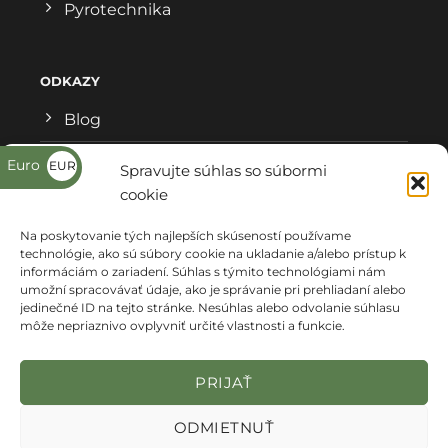
Pyrotechnika
ODKAZY
Blog
Všeobecné obchodné podmienky
Euro
EUR
Spravujte súhlas so súbormi
€
cookie
Reklamačný formulár
Na poskytovanie tých najlepších skúseností používame
Ochrana osobných údajov
technológie, ako sú súbory cookie na ukladanie a/alebo prístup k
informáciám o zariadení. Súhlas s týmito technológiami nám
Kde nás nájdete
umožní spracovávať údaje, ako je správanie pri prehliadaní alebo
jedinečné ID na tejto stránke. Nesúhlas alebo odvolanie súhlasu
môže nepriaznivo ovplyvniť určité vlastnosti a funkcie.
PRIJAŤ
ODMIETNUŤ