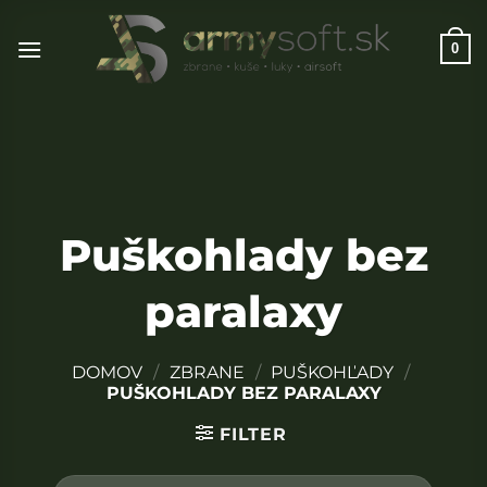
Skip
to
0
content
Puškohlady bez
paralaxy
DOMOV
/
ZBRANE
/
PUŠKOHĽADY
/
PUŠKOHLADY BEZ PARALAXY
FILTER