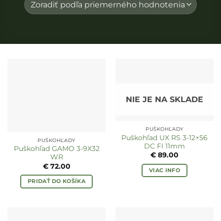
NIE JE NA SKLADE
PUŠKOHĽADY
Puškohľad UX RS 3-12×56
PUŠKOHĽADY
DC FI 11mm
Puškohľad GAMO 3-9X32
€
89.00
WR
€
72.00
VIAC INFO
PRIDAŤ DO KOŠÍKA