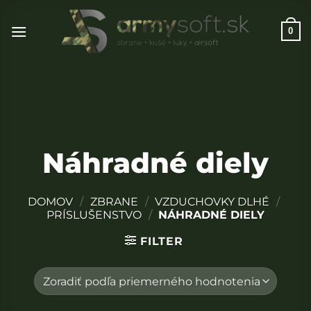
Skip
to
0
content
Náhradné diely
DOMOV
/
ZBRANE
/
VZDUCHOVKY DLHÉ
/
PRÍSLUŠENSTVO
/
NÁHRADNÉ DIELY
FILTER