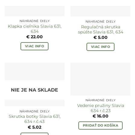
NÁHRADNÉ DIELY
NÁHRADNÉ DIELY
Klapka cieľnika Slavia 631,
Regulačná skrutka
634
spúšte Slavia 631, 634
€
22.00
€
5.00
VIAC INFO
VIAC INFO
NIE JE NA SKLADE
NÁHRADNÉ DIELY
Vedenie pružiny Slavia
634 r.č.23
NÁHRADNÉ DIELY
€
16.00
Skrutka botky Slavia 631,
634 r.č.43
PRIDAŤ DO KOŠÍKA
€
5.02