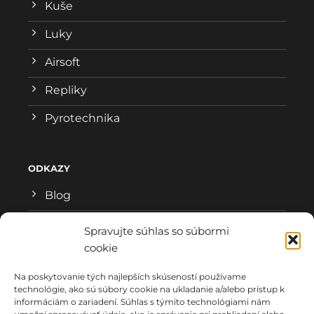
Kuše
Luky
Airsoft
Repliky
Pyrotechnika
ODKAZY
Blog
Všeobecné obchodné podmienky
Spravujte súhlas so súbormi
cookie
Reklamačný formulár
Na poskytovanie tých najlepších skúseností používame
Ochrana osobných údajov
technológie, ako sú súbory cookie na ukladanie a/alebo prístup k
informáciám o zariadení. Súhlas s týmito technológiami nám
Kde nás nájdete