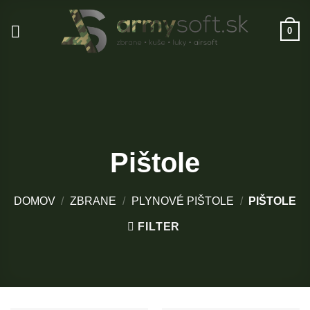
Skip
to
0
content
Pištole
DOMOV
/
ZBRANE
/
PLYNOVÉ PIŠTOLE
/
PIŠTOLE
FILTER