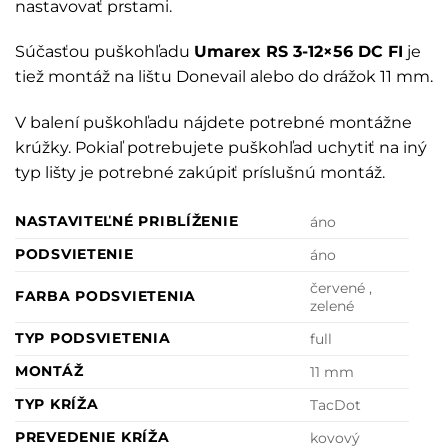
nastavovať prstami.
Súčasťou puškohľadu
Umarex RS 3-12×56 DC FI
je
tiež montáž na lištu Donevail alebo do drážok 11 mm.
V balení puškohľadu nájdete potrebné montážne
krúžky. Pokiaľ potrebujete puškohľad uchytiť na iný
typ lišty je potrebné zakúpiť príslušnú montáž.
NASTAVITEĽNÉ PRIBLÍŽENIE
áno
PODSVIETENIE
áno
červené ,
FARBA PODSVIETENIA
zelené
TYP PODSVIETENIA
full
MONTÁŽ
11 mm
TYP KRÍŽA
TacDot
PREVEDENIE KRÍŽA
kovový