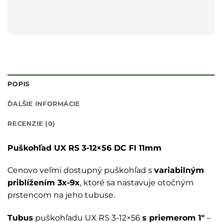
POPIS
ĎALŠIE INFORMÁCIE
RECENZIE (0)
Puškohľad UX RS 3-12×56 DC FI 11mm
Cenovo veľmi dostupný puškohľad s
variabilným
priblížením 3x-9x
, ktoré sa nastavuje otočným
prstencom na jeho tubuse.
Tubus
puškohľadu UX RS 3-12×56
s priemerom 1″
–