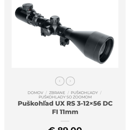
DOMOV
/
ZBRANE
/
PUŠKOHĽADY
/
PUŠKOHLADY SO ZOOMOM
Puškohľad UX RS 3-12×56 DC
FI 11mm