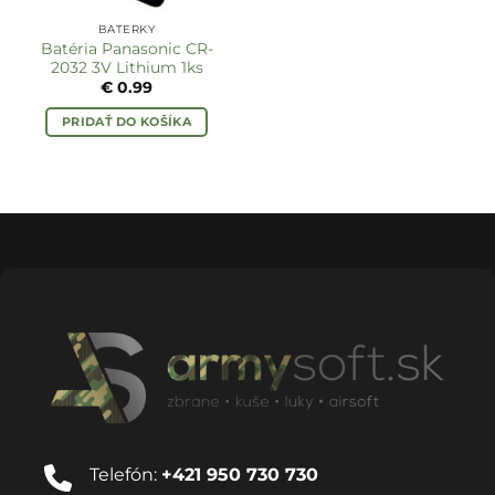
BATERKY
Batéria Panasonic CR-
2032 3V Lithium 1ks
€
0.99
PRIDAŤ DO KOŠÍKA
Telefón:
+421 950 730 730