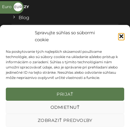
Euro
ODKAZY
EUR
€
Blog
Všeobecné obchodné podmienky
Spravujte súhlas so súbormi
cookie
Reklamačný formulár
Na poskytovanie tých najlepších skúseností používame
Ochrana osobných údajov
technológie, ako sú súbory cookie na ukladanie a/alebo prístup k
informáciám o zariadení. Súhlas s týmito technológiami nám
Kde nás nájdete
umožní spracovávať údaje, ako je správanie pri prehliadaní alebo
jedinečné ID na tejto stránke. Nesúhlas alebo odvolanie súhlasu
môže nepriaznivo ovplyvniť určité vlastnosti a funkcie.
PRIJAŤ
ODMIETNUŤ
VŠEOBECNÉ OBCHODNÉ PODMIENKY
REKLAMAČNÝ FORMULÁR
ZOBRAZIŤ PREDVOĽBY
ZÁSADY OCHRANY OSOBNÝCH ÚDAJOV
KDE NÁS NAJDETE
© Copyright Armysoft 2026 -
Webstudio - Tvorba