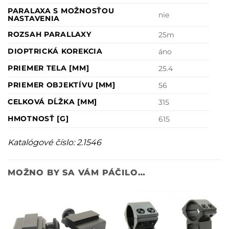
PARALAXA S MOŽNOSŤOU
nie
NASTAVENIA
ROZSAH PARALLAXY
25m
DIOPTRICKÁ KOREKCIA
áno
PRIEMER TELA [MM]
25.4
PRIEMER OBJEKTÍVU [MM]
56
CELKOVÁ DĹŽKA [MM]
315
HMOTNOSŤ [G]
615
Katalógové číslo: 2.1546
MOŽNO BY SA VÁM PÁČILO…