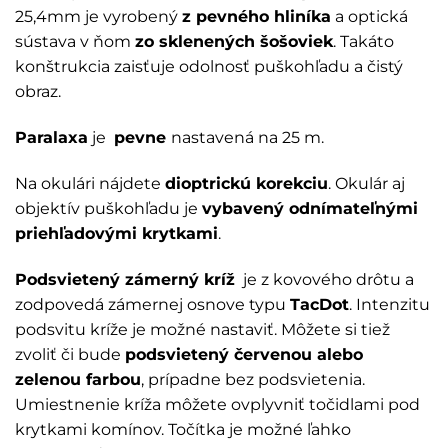
25,4mm je vyrobený
z pevného hliníka
a optická
sústava v ňom
zo sklenených šošoviek
. Takáto
konštrukcia zaisťuje odolnosť puškohľadu a čistý
obraz.
Paralaxa
je
pevne
nastavená na 25 m.
Na okulári nájdete
dioptrickú korekciu
. Okulár aj
objektív puškohľadu je
vybavený odnímateľnými
priehľadovými krytkami
.
Podsvietený zámerný kríž
je z kovového drôtu a
zodpovedá zámernej osnove typu
TacDot
. Intenzitu
podsvitu kríže je možné nastaviť. Môžete si tiež
zvoliť či bude
podsvietený červenou alebo
zelenou farbou
, prípadne bez podsvietenia.
Umiestnenie kríža môžete ovplyvniť točidlami pod
krytkami komínov. Točítka je možné ľahko