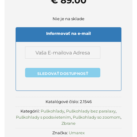
€
89.00
Nie je na sklade
Informovať na e-mail
SLEDOVAŤ DOSTUPNOSŤ
Katalógové číslo:
2.1546
Kategórií:
Puškohľady
,
Puškohlady bez paralaxy
,
Puškohlady s podsvietením
,
Puškohlady so zoomom
,
Zbrane
Značka:
Umarex