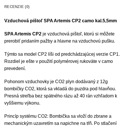
RECENZIE (0)
Vzduchová pištoľ SPA Artemis CP2 camo kal.5,5mm
SPA Artemis CP2
je vzduchová pištoľ, ktorú si môžete
prerobiť pridaním pažby a hlavne na vzduchovú pušku.
Týmto sa model CP2 líši od predchádzajúcej verzie CP1.
Rozdiel je ešte v použití polymérovej ​​rukoväte v camo
prevedení.
Pohonom vzduchovky je CO2 plyn dodávaný z 12g
bombičky CO2, ktorá sa vkladá do puzdra pod hlavňou.
Presná streľba bez spätného rázu až 40 rán vzhľadom k
vyššiemu výkonu.
Princíp systému CO2: Bombička sa vloží do zbrane a
mechanickým uzavretím sa napichne na tŕň. Po stlačení