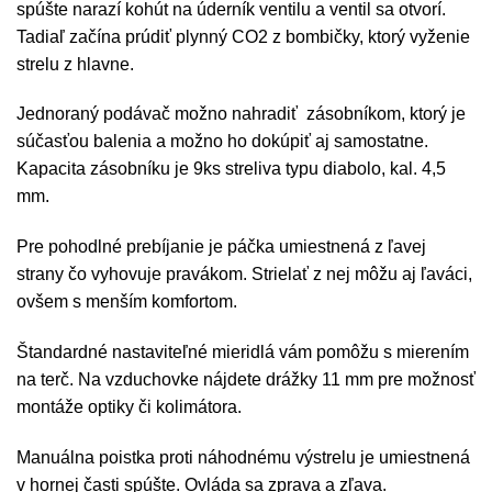
spúšte narazí kohút na úderník ventilu a ventil sa otvorí.
Tadiaľ začína prúdiť plynný CO2 z bombičky, ktorý vyženie
strelu z hlavne.
Jednoraný podávač možno nahradiť zásobníkom, ktorý je
súčasťou balenia a možno ho dokúpiť aj samostatne.
Kapacita zásobníku je 9ks streliva typu diabolo, kal. 4,5
mm.
Pre pohodlné prebíjanie je páčka umiestnená z ľavej
strany čo vyhovuje pravákom. Strielať z nej môžu aj ľaváci,
ovšem s menším komfortom.
Štandardné nastaviteľné mieridlá vám pomôžu s mierením
na terč. Na vzduchovke nájdete drážky 11 mm pre možnosť
montáže optiky či kolimátora.
Manuálna poistka proti náhodnému výstrelu je umiestnená
v hornej časti spúšte. Ovláda sa zprava a zľava.