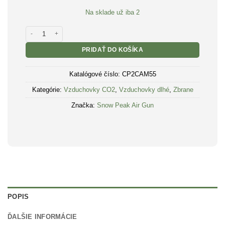
bola:
je:
Na sklade už iba 2
€ 149.00.
€ 130.0
množstvo Vzduchová pištoľ SPA Artemis CP2 camo kal.5,5mm
PRIDAŤ DO KOŠÍKA
Katalógové číslo:
CP2CAM55
Kategórie:
Vzduchovky CO2
,
Vzduchovky dlhé
,
Zbrane
Značka:
Snow Peak Air Gun
POPIS
ĎALŠIE INFORMÁCIE