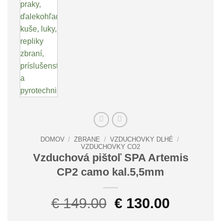
DOMOV
/
ZBRANE
/
VZDUCHOVKY DLHÉ
/
VZDUCHOVKY CO2
Vzduchová pištoľ SPA Artemis
CP2 camo kal.5,5mm
Pôvodná
Aktuáln
€
149.00
€
130.00
cena
cena