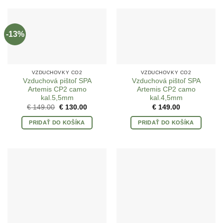
-13%
VZDUCHOVKY CO2
VZDUCHOVKY CO2
Vzduchová pištoľ SPA
Vzduchová pištoľ SPA
Artemis CP2 camo
Artemis CP2 camo
kal.5,5mm
kal.4,5mm
Pôvodná
Aktuálna
€
149.00
€
130.00
€
149.00
cena
cena
bola:
je:
PRIDAŤ DO KOŠÍKA
PRIDAŤ DO KOŠÍKA
€ 149.00.
€ 130.00.