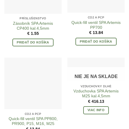
CO2 A PCP
PRÍSLUŠENSTVO
Quick-fill ventil SPA Artemis
Zásobník SPA Artemis
PP700
CP400 kal.4,5mm
€
13.84
€
1.55
PRIDAŤ DO KOŠÍKA
PRIDAŤ DO KOŠÍKA
NIE JE NA SKLADE
VZDUCHOVKY DLHÉ
Vzduchovka SPA Artemis
M25 kal.4,5mm
€
416.13
VIAC INFO
CO2 A PCP
Quick-fill ventil SPA PP800,
PR900, P15, M16, M25