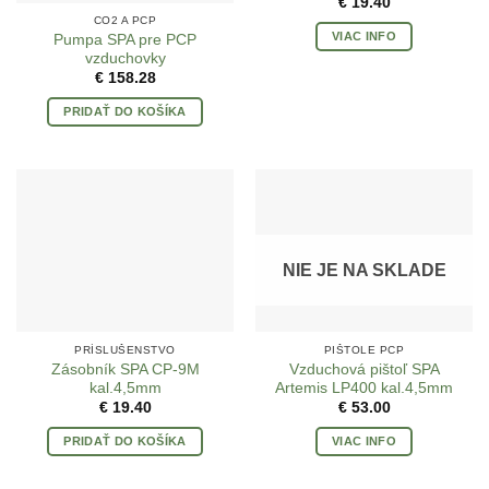
€
19.40
CO2 A PCP
VIAC INFO
Pumpa SPA pre PCP
vzduchovky
€
158.28
PRIDAŤ DO KOŠÍKA
NIE JE NA SKLADE
PRÍSLUŠENSTVO
PIŠTOLE PCP
Zásobník SPA CP-9M
Vzduchová pištoľ SPA
kal.4,5mm
Artemis LP400 kal.4,5mm
€
19.40
€
53.00
PRIDAŤ DO KOŠÍKA
VIAC INFO