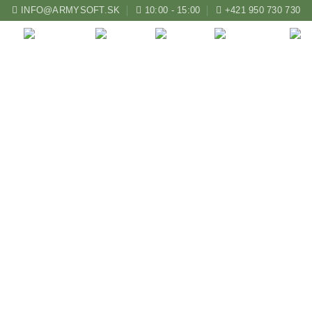
INFO@ARMYSOFT.SK
10:00 - 15:00
+421 950 730 730
ZBRANE
KUŠE
LUKY
AIRSOFT
obník Crosman DPMS