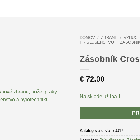
DOMOV
/
ZBRANE
/
VZDUCH
PRÍSLUŠENSTVO
/
ZÁSOBNÍ
Zásobník Cro
€
72.00
Na sklade už iba 1
PR
Katalógové číslo:
70017