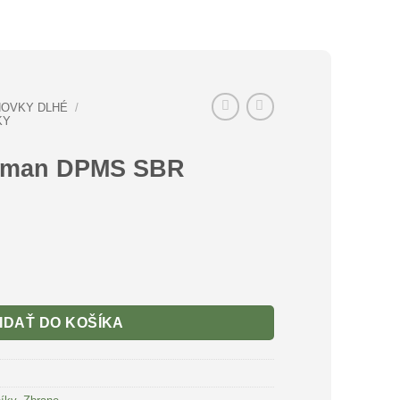
OVKY DLHÉ
/
KY
sman DPMS SBR
IDAŤ DO KOŠÍKA