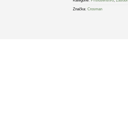
Kategórie:
Príslušenstvo
,
Zásobn
Značka:
Crosman